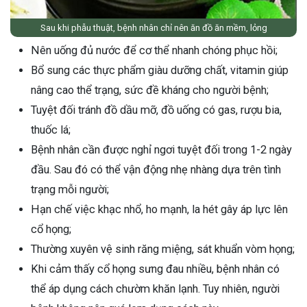
Sau khi phẫu thuật, bệnh nhân chỉ nên ăn đồ ăn mềm, lỏng
Nên uống đủ nước để cơ thể nhanh chóng phục hồi;
Bổ sung các thực phẩm giàu dưỡng chất, vitamin giúp
nâng cao thể trạng, sức đề kháng cho người bệnh;
Tuyệt đối tránh đồ dầu mỡ, đồ uống có gas, rượu bia,
thuốc lá;
Bệnh nhân cần được nghỉ ngơi tuyệt đối trong 1-2 ngày
đầu. Sau đó có thể vận động nhẹ nhàng dựa trên tình
trạng mỗi người;
Hạn chế việc khạc nhổ, ho mạnh, la hét gây áp lực lên
cổ họng;
Thường xuyên vệ sinh răng miệng, sát khuẩn vòm họng;
Khi cảm thấy cổ họng sưng đau nhiều, bệnh nhân có
thể áp dụng cách chườm khăn lạnh. Tuy nhiên, người