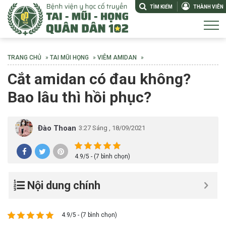
TÌM KIẾM
THÀNH VIÊN
TRANG CHỦ
»
TAI MŨI HỌNG
»
VIÊM AMIDAN
»
Cắt amidan có đau không?
Bao lâu thì hồi phục?
Đào Thoan
3:27 Sáng , 18/09/2021
4.9/5 - (7 bình chọn)
Nội dung chính
4.9/5 - (7 bình chọn)