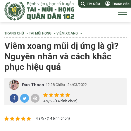
TÌM KIẾM
THÀNH VIÊN
TRANG CHỦ
»
TAI MŨI HỌNG
»
VIÊM XOANG
»
Viêm xoang mũi dị ứng là gì?
Nguyên nhân và cách khắc
phục hiệu quả
Đào Thoan
12:28 Chiều , 24/03/2022
4.9/5 - (14 bình chọn)
4.9/5 - (14 bình chọn)